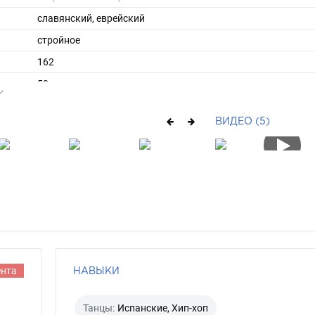
славянский, еврейский
стройное
162
53
ы
42
ВИДЕО (5)
37
средние
русый
карий
ента
НАВЫКИ
Танцы:
Испанские, Хип-хоп