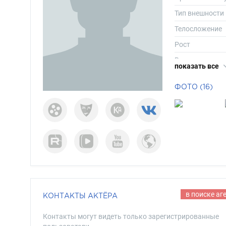
Тип внешности
Телосложение
Рост
Вес
показать все
Размер одежд
ФОТО (16)
Размер обуви
Длина волос
Цвет волос
Цвет глаз
в поиске аг
КОНТАКТЫ АКТЁРА
Контакты могут видеть только зарегистрированные