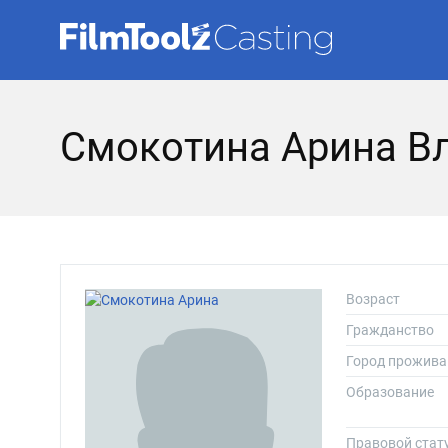
Смокотина Арина В
Возраст
Гражданство
Город прожива
Образование
Правовой стат