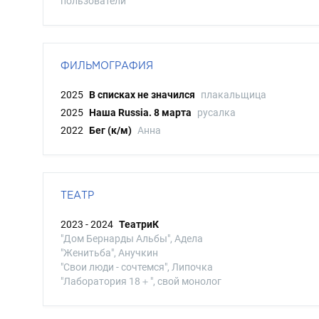
пользователи
ФИЛЬМОГРАФИЯ
2025
В списках не значился
плакальщица
2025
Наша Russia. 8 марта
русалка
2022
Бег (к/м)
Анна
ТЕАТР
2023 - 2024
ТеатриК
"Дом Бернарды Альбы", Адела
"Женитьба", Анучкин
"Свои люди - сочтемся", Липочка
"Лаборатория 18＋", свой монолог