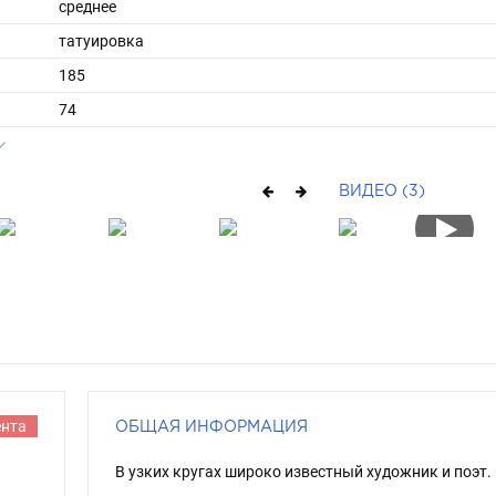
среднее
татуировка
185
74
ы
52
43
ВИДЕО (3)
короткие
русый
серо-голубой
ента
ОБЩАЯ ИНФОРМАЦИЯ
В узких кругах широко известный художник и поэт.