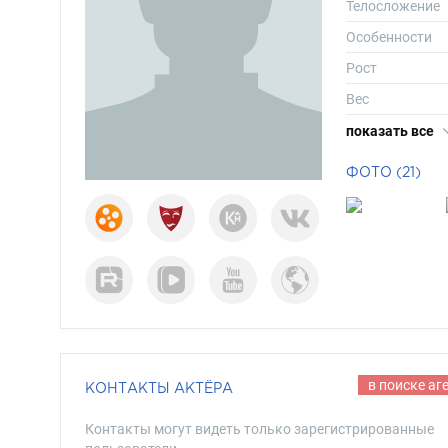
Телосложение
Особенности
Рост
Вес
Размер одежд
показать все
Размер обуви
ФОТО (21)
Длина волос
Цвет волос
Цвет глаз
в поиске аг
КОНТАКТЫ АКТЁРА
Контакты могут видеть только зарегистрированные