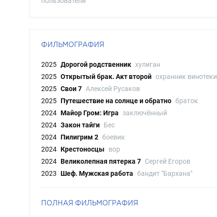
пользователи
ФИЛЬМОГРАФИЯ
2025
Дорогой родственник
хулиган
2025
Открытый брак. Акт второй
охранник винотеки
2025
Свои 7
Алексей Русаков
2025
Путешествие на солнце и обратно
браток
2024
Майор Гром: Игра
заключённый
2024
Закон тайги
Бес
2024
Пилигрим 2
боевик
2024
Крестоносцы
вор
2024
Великолепная пятерка 7
Сергей Егоров
2023
Шеф. Мужская работа
бандит "Бархана"
ПОЛНАЯ ФИЛЬМОГРАФИЯ