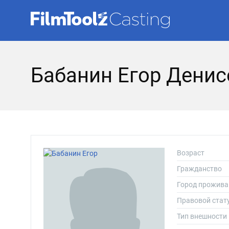
Бабанин Егор Денис
Возраст
Гражданство
Город прожива
Правовой стат
Тип внешности