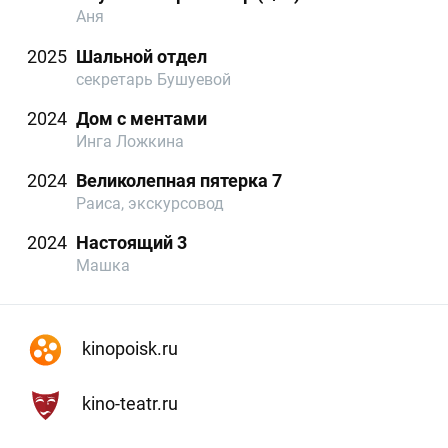
Аня
2025
Шальной отдел
секретарь Бушуевой
2024
Дом с ментами
Инга Ложкина
2024
Великолепная пятерка 7
Раиса, экскурсовод
2024
Настоящий 3
Машка
kinopoisk.ru
kino-teatr.ru