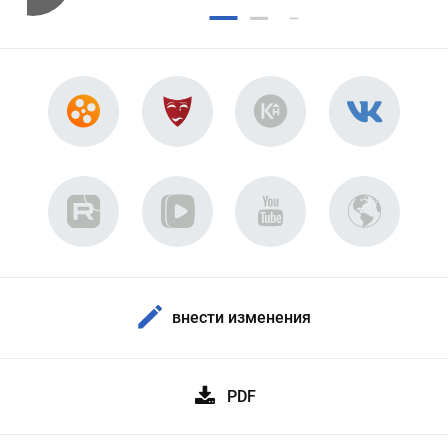
внести изменения
PDF