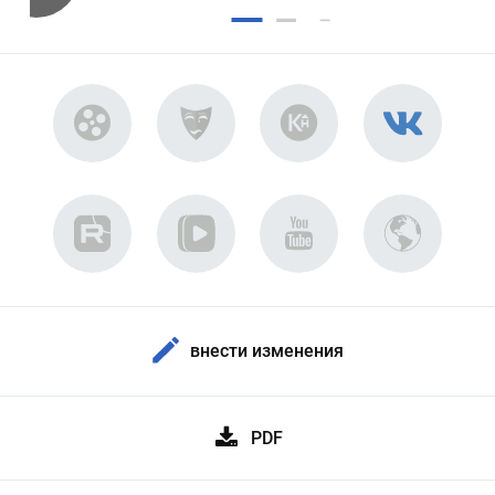
внести изменения
PDF