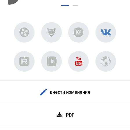
внести изменения
PDF