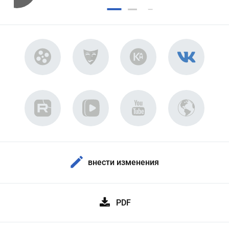
внести изменения
PDF