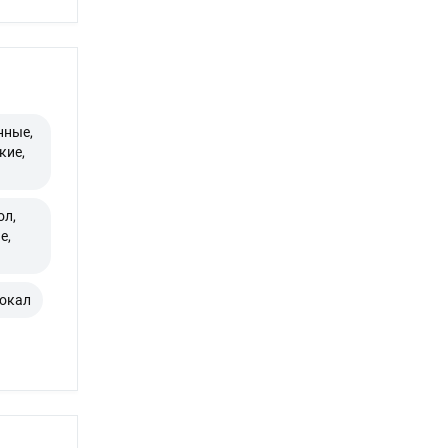
нные,
кие,
ол,
е,
вокал