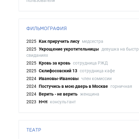
пользователи
ФИЛЬМОГРАФИЯ
2025
Как приручить лису
медсестра
2025
Укрощение укротительницы
девушка на быст
свиданиях
2025
Кровь за кровь
сотрудница РЖД
2025
Склифосовский 13
сотрудница кафе
2024
Ивановы-Ивановы
член комиссии
2024
Постучись в мою дверь в Москве
горничная
2024
Верить - не верить
женщина
2023
Н+Н
консультант
ТЕАТР