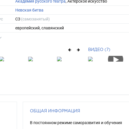
Академия русского театра
, Актерское искусство
Невская битва
ус
СЗ
(самозанятый)
европейский, славянский
среднее
родинки
ВИДЕО (7)
170
60
ы
44
38
средние
русый
серо-голубой
ОБЩАЯ ИНФОРМАЦИЯ
В постоянном режиме саморазвития и обучения