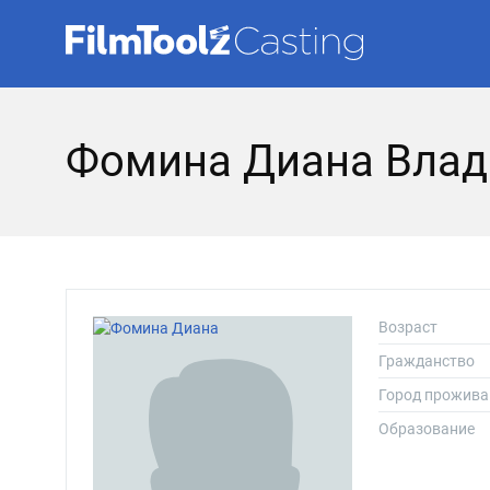
Фомина Диана Вла
Возраст
Гражданство
Город прожива
Образование