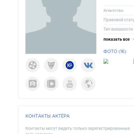
Агентство
Правовой стат
Тип внешности
Телосложение
показать все
Особенности
ФОТО (16)
Рост
Вес
Размер одежд
Размер обуви
Длина волос
Цвет волос
Цвет глаз
КОНТАКТЫ АКТЁРА
Контакты могут видеть только зарегистрированные