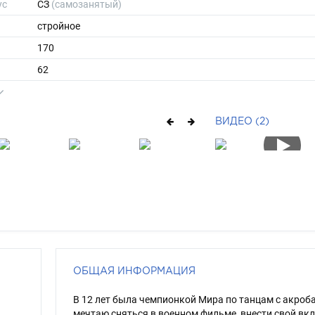
ус
СЗ
(самозанятый)
стройное
170
62
ы
44
39
ВИДЕО (2)
длинные
рыжий
зеленый
ОБЩАЯ ИНФОРМАЦИЯ
В 12 лет была чемпионкой Мира по танцам с акроб
мечтаю сняться в военном фильме, внести свой вкл