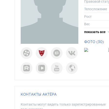
Правовой стат
Телосложение
Рост
Вес
Размер одежд
показать все
Размер обуви
ФОТО (30)
Длина волос
Цвет волос
Цвет глаз
КОНТАКТЫ АКТЁРА
Контакты могут видеть только зарегистрированные