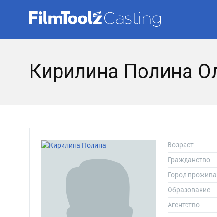
Кирилина Полина О
Возраст
Гражданство
Город прожива
Образование
Агентство