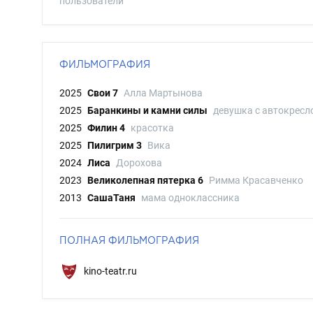
пользователи
ФИЛЬМОГРАФИЯ
2025
Свои 7
Алла Мартынова
2025
Баранкины и камни силы
девушка с автокресл
2025
Филин 4
красотка
2025
Пилигрим 3
Вика
2024
Лиса
Дорохова
2023
Великолепная пятерка 6
Римма Красавченко
2013
СашаТаня
мама одноклассника
ПОЛНАЯ ФИЛЬМОГРАФИЯ
kino-teatr.ru