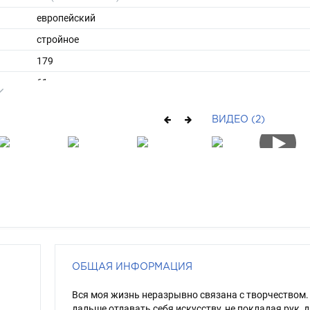
европейский
стройное
179
61
ы
45
ВИДЕО (2)
40
короткие
русый
карий
ОБЩАЯ ИНФОРМАЦИЯ
Вся моя жизнь неразрывно связана с творчеством.
дальше отдавать себя искусству, не покладая рук, 