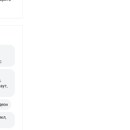
с
,
аут,
деон
кл,