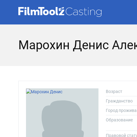
Марохин Денис Але
Возраст
Гражданство
Город прожива
Образование
Правовой стат