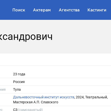
Поиск
Актерам
Агентства
Кастинги
ксандрович
23 года
Россия
ния
Тула
Дальневосточный институт искусств
, 2024, Театральный,
Мастерская А.П. Славского
ус
СЗ
(самозанятый)