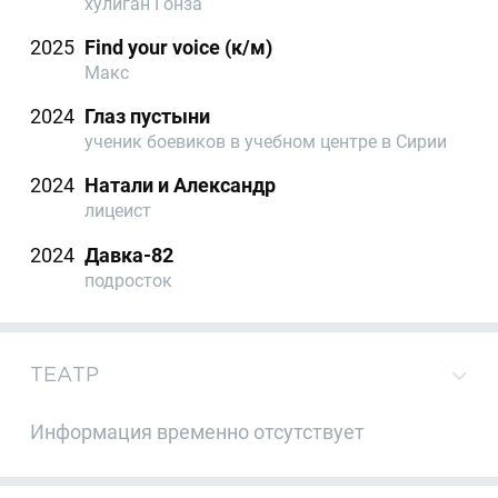
хулиган Гонза
2025
Find your voice (к/м)
Макс
2024
Глаз пустыни
ученик боевиков в учебном центре в Сирии
2024
Натали и Александр
лицеист
2024
Давка-82
подросток
ТЕАТР
Информация временно отсутствует