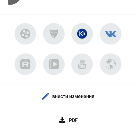
внести изменения
PDF