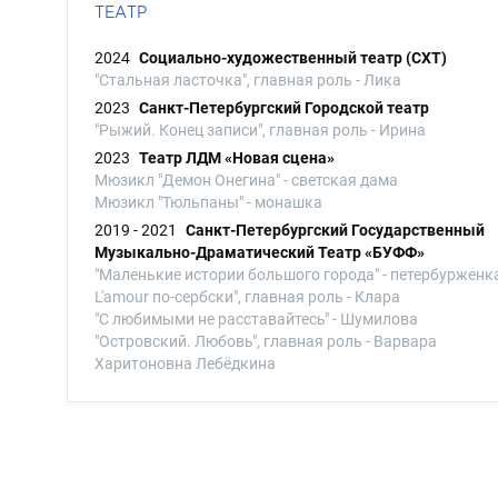
ТЕАТР
2024
Социально-художественный театр (СХТ)
"Стальная ласточка", главная роль - Лика
2023
Санкт-Петербургский Городской театр
"Рыжий. Конец записи", главная роль - Ирина
2023
Театр ЛДМ «Новая сцена»
Мюзикл "Демон Онегина" - светская дама
Мюзикл "Тюльпаны" - монашка
2019 - 2021
Санкт-Петербургский Государственный
Музыкально-Драматический Театр «БУФФ»
"Маленькие истории большого города" - петербурженк
L'amour по-сербски", главная роль - Клара
"С любимыми не расставайтесь" - Шумилова
"Островский. Любовь", главная роль - Варвара
Харитоновна Лебёдкина