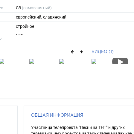
ус
СЗ
(самозанятый)
европейский, славянский
стройное
175
57
ВИДЕО (1)
ы
42
38
очень длинные
русый
зелено-голубой
ОБЩАЯ ИНФОРМАЦИЯ
Участница телепроекта "Песни на ТНТ" и других
телевизионных проектов на таких телеканалах как: