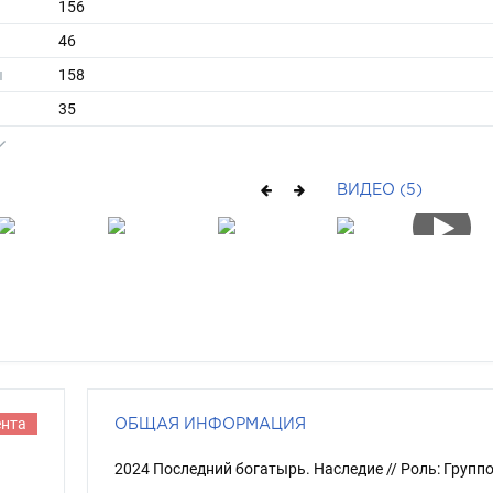
156
46
ы
158
35
длинные
шатен
ВИДЕО (5)
серо-голубой
ента
ОБЩАЯ ИНФОРМАЦИЯ
2024 Последний богатырь. Наследие // Роль: Групп