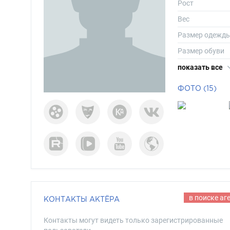
Рост
Вес
Размер одежд
Размер обуви
Длина волос
показать все
Цвет волос
ФОТО (15)
Цвет глаз
в поиске аг
КОНТАКТЫ АКТЁРА
Контакты могут видеть только зарегистрированные