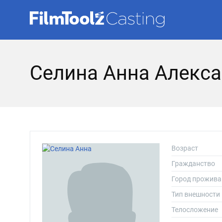
Селина Анна Алекс
Возраст
Гражданство
Город прожива
Тип внешности
Телосложение