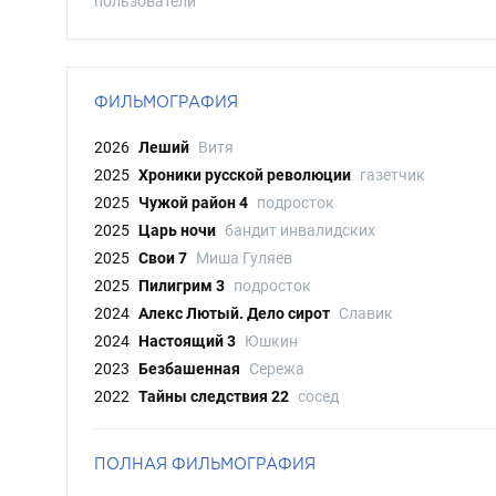
пользователи
ФИЛЬМОГРАФИЯ
2026
Леший
Витя
2025
Хроники русской революции
газетчик
2025
Чужой район 4
подросток
2025
Царь ночи
бандит инвалидских
2025
Свои 7
Миша Гуляев
2025
Пилигрим 3
подросток
2024
Алекс Лютый. Дело сирот
Славик
2024
Настоящий 3
Юшкин
2023
Безбашенная
Сережа
2022
Тайны следствия 22
сосед
ПОЛНАЯ ФИЛЬМОГРАФИЯ