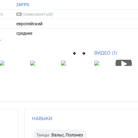
26FPS
ус
СЗ
(самозанятый)
европейский
среднее
164
52
ВИДЕО (1)
ы
42
36
средние
русый
карий
НАВЫКИ
Танцы:
Вальс, Полонез