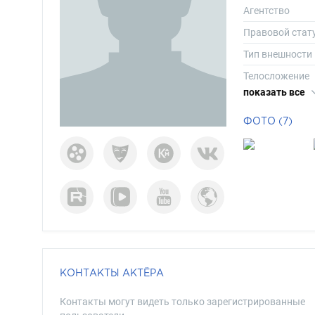
Агентство
Правовой стат
Тип внешности
Телосложение
показать все
Рост
Вес
ФОТО (7)
Размер одежд
Размер обуви
Длина волос
Цвет волос
Цвет глаз
КОНТАКТЫ АКТЁРА
Контакты могут видеть только зарегистрированные