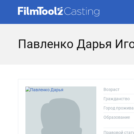
Павленко Дарья Иг
Возраст
Гражданство
Город прожива
Образование
Правовой стат