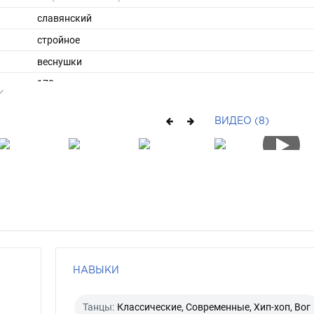
славянский
стройное
веснушки
170
47
ВИДЕО (8)
ы
42
38
длинные
русый
зелено-голубой
НАВЫКИ
Танцы:
Классические, Современные, Хип-хоп, Вог