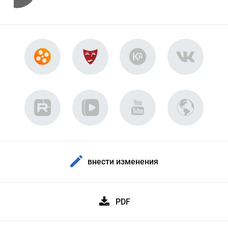
внести изменения
PDF