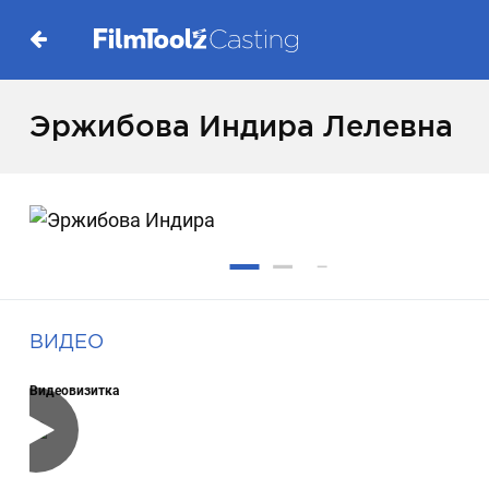
Эржибова Индира Лелевна
ВИДЕО
Видеовизитка