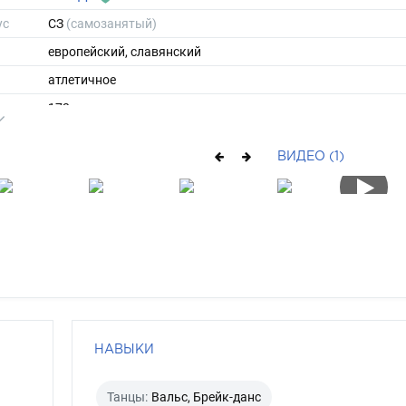
ус
СЗ
(самозанятый)
европейский, славянский
атлетичное
173
73
ВИДЕО (1)
ы
48
42
короткие
русый
голубой
НАВЫКИ
Танцы:
Вальс, Брейк-данс