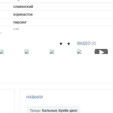
славянский
коренастое
пирсинг
171
65
ВИДЕО (1)
ы
52
41
средние
брюнет
серо-голубой
НАВЫКИ
Танцы:
Бальные, Брейк-данс