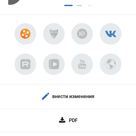
внести изменения
PDF