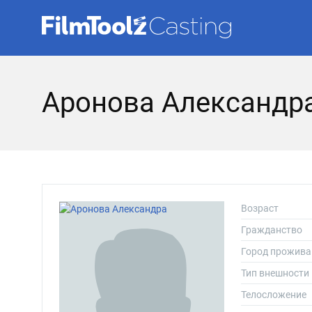
Аронова Александр
Возраст
Гражданство
Город прожива
Тип внешности
Телосложение