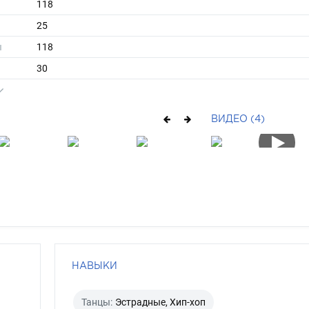
118
25
ы
118
30
длинные
шатен
ВИДЕО (4)
карий
НАВЫКИ
Танцы:
Эстрадные, Хип-хоп