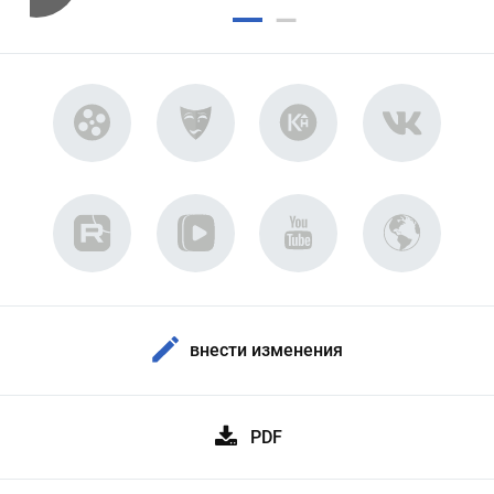
внести изменения
PDF