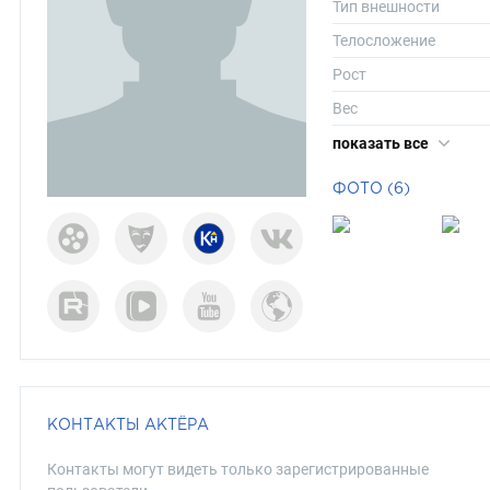
Тип внешности
Телосложение
Рост
Вес
Размер одежды
показать все
Размер обуви
ФОТО (6)
Длина волос
Цвет волос
Цвет глаз
КОНТАКТЫ АКТЁРА
Контакты могут видеть только зарегистрированные