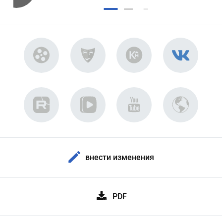
внести изменения
PDF