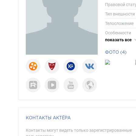
Правовой стат
Тип внешности
Телосложение
Особенности
показать все
Рост
Вес
ФОТО (4)
Размер одежд
Размер обуви
Длина волос
Цвет волос
Цвет глаз
КОНТАКТЫ АКТЁРА
Контакты могут видеть только зарегистрированные