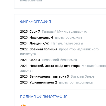
пользователи
ФИЛЬМОГРАФИЯ
2025
Свои 7
Геннадий Мухин, архивариус
2025
Наш спецназ 4
директор лесхоза
2024
Ловцы (к/м)
Палыч, палач секты
2022
Военная полиция
проректор медицинского
института
2021
Свои 4
Низовский, бизнесмен
2021
Невский. Охота на Архитектора
Михаил Сазоно
адвокат
2020
Великолепная пятерка 3
Виталий Орлов
2020
Условный мент 2
директор таксопарка
ПОЛНАЯ ФИЛЬМОГРАФИЯ