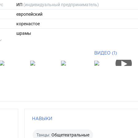
ус
ИП
(индивидуальный предприниматель)
европейский
коренастое
шрамы
174
98
ВИДЕО (1)
ы
54
41
короткие
седой
серо-голубой
НАВЫКИ
Танцы:
Общетеатральные