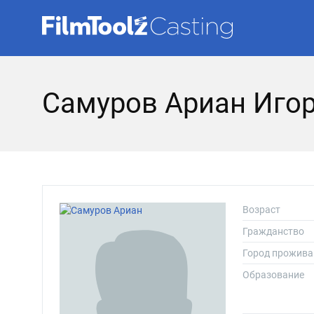
Самуров Ариан Иго
Возраст
Гражданство
Город прожива
Образование