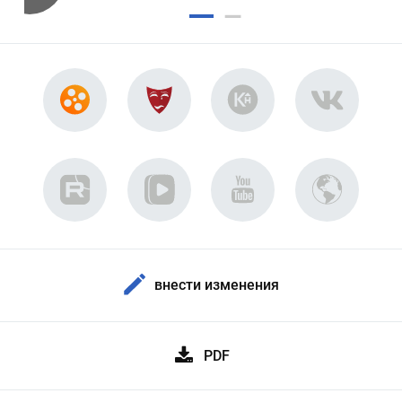
внести изменения
PDF