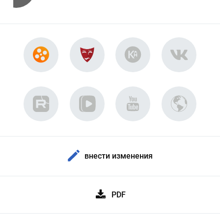
внести изменения
PDF