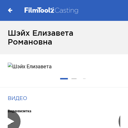
Шэйх Елизавета
Романовна
ВИДЕО
Видеовизитка