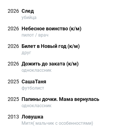
2026
След
убийца
2026
Небесное воинство (к/м)
пилот / врач
2026
Билет в Новый год (к/м)
друг
2026
Дожить до заката (к/м)
одноклассник
2025
СашаТаня
футболист
2025
Папины дочки. Мама вернулась
одноклассник
2013
Ловушка
Митя( мальчик с особенностями)