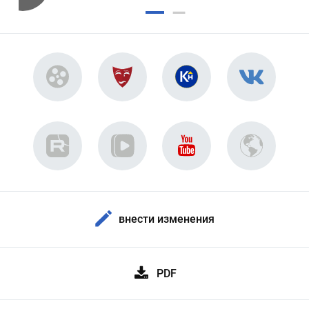
внести изменения
PDF