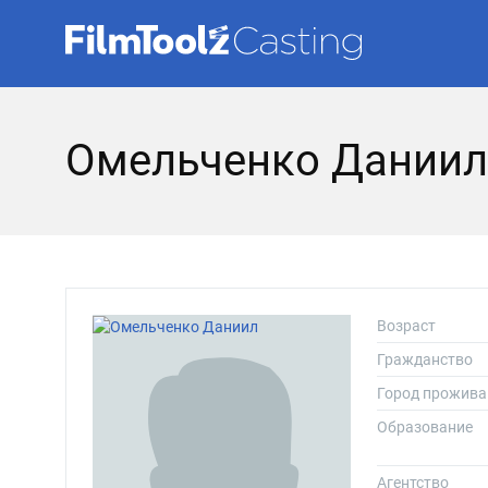
Омельченко Даниил
Возраст
Гражданство
Город прожива
Образование
Агентство