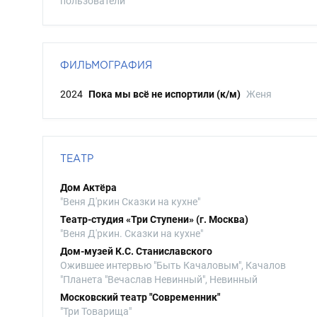
пользователи
ФИЛЬМОГРАФИЯ
2024
Пока мы всë не испортили (к/м)
Женя
ТЕАТР
Дом Актёра
"Веня Д'ркин Сказки на кухне"
Театр-студия «Три Ступени» (г. Москва)
"Веня Д'ркин. Сказки на кухне"
Дом-музей К.С. Станиславского
Ожившее интервью "Быть Качаловым", Качалов
"Планета "Вечаслав Невинный", Невинный
Московский театр "Современник"
"Три Товарища"