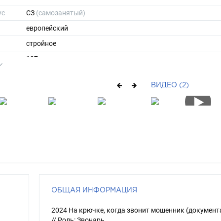
ус
СЗ
(самозанятый)
европейский
стройное
187
68
ВИДЕО (2)
ы
50
42
средние
рыжий
карий
ОБЩАЯ ИНФОРМАЦИЯ
2024 На крючке, когда звонит мошенник (докумен
// Роль: Звонарь