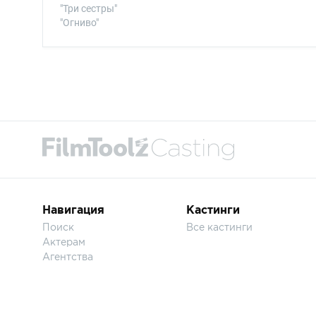
"Три сестры"
"Огниво"
Навигация
Кастинги
Поиск
Все кастинги
Актерам
Агентства