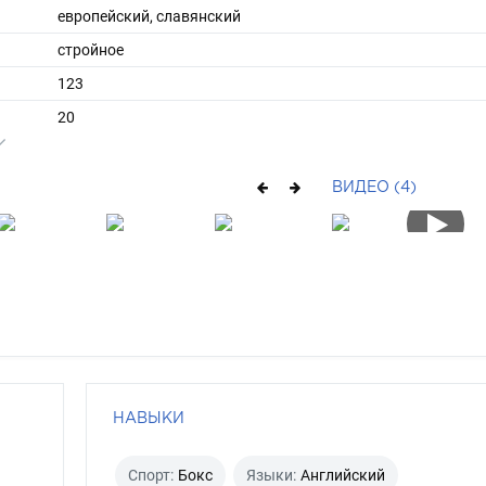
европейский, славянский
стройное
123
20
ы
122
31
ВИДЕО (4)
длинные
русый
голубой
НАВЫКИ
Спорт:
Бокс
Языки:
Английский