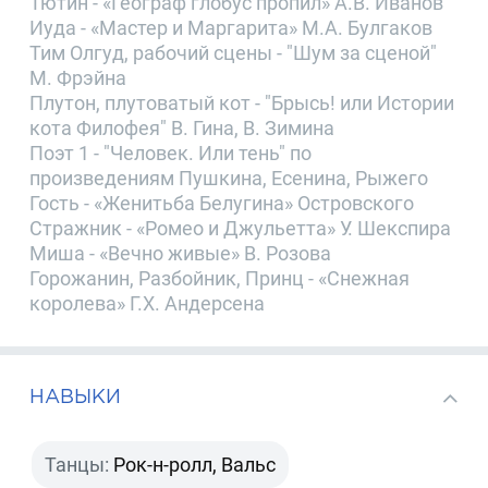
Тютин - «Географ глобус пропил» А.В. Иванов
Иуда - «Мастер и Маргарита» М.А. Булгаков
Тим Олгуд, рабочий сцены - "Шум за сценой"
М. Фрэйна
Плутон, плутоватый кот - "Брысь! или Истории
кота Филофея" В. Гина, В. Зимина
Поэт 1 - "Человек. Или тень" по
произведениям Пушкина, Есенина, Рыжего
Гость - «Женитьба Белугина» Островского
Стражник - «Ромео и Джульетта» У. Шекспира
Миша - «Вечно живые» В. Розова
Горожанин, Разбойник, Принц - «Снежная
королева» Г.Х. Андерсена
НАВЫКИ
Танцы:
Рок-н-ролл, Вальс