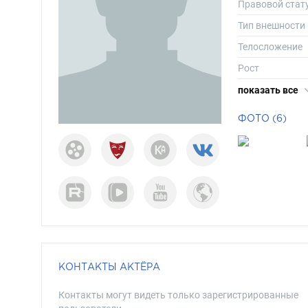
Правовой стат
Тип внешности
Телосложение
Рост
Вес
показать все
Размер одежд
ФОТО (6)
Размер обуви
Длина волос
Цвет волос
Цвет глаз
КОНТАКТЫ АКТЁРА
Контакты могут видеть только зарегистрированные