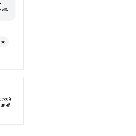
н,
ные,
ное
вской
ацкий