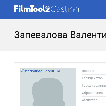
Запевалова Валент
Возраст
Гражданство
Город прожива
Образование
Агентство