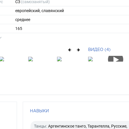
ус
СЗ
(самозанятый)
европейский, славянский
среднее
165
79
ы
50
ВИДЕО (4)
40
короткие
седой
серо-зеленый
НАВЫКИ
Танцы:
Аргентинское танго, Тарантелла, Русские,