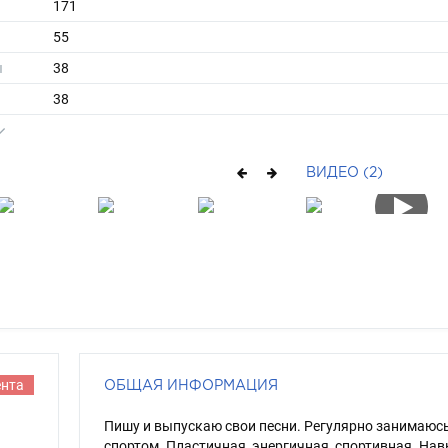
171
55
ы
38
38
средние
русый
ВИДЕО (2)
карий
ента
ОБЩАЯ ИНФОРМАЦИЯ
Пишу и выпускаю свои песни. Регулярно занимаюс
спортом. Пластичная, энергичная, спортивная. Нав