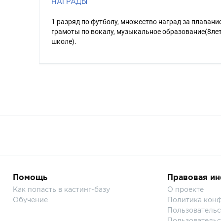
НАГРАДЫ
1 разряд по футболу, множество наград за плавание
грамоты по вокалу, музыкальное образование(8лет
школе).
Помощь
Правовая и
Как попасть в кастинг-базу
О проекте
Обучение
Политика кон
Пользовательс
Пользовательс