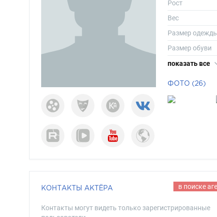
Рост
Вес
Размер одежд
Размер обуви
Длина волос
показать все
Цвет волос
ФОТО (26)
Цвет глаз
в поиске аг
КОНТАКТЫ АКТЁРА
Контакты могут видеть только зарегистрированные