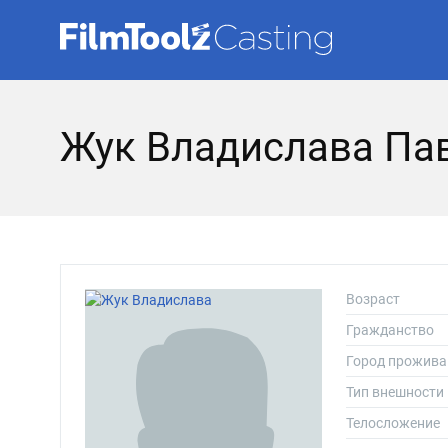
Жук Владислава Па
Возраст
Гражданство
Город прожива
Тип внешности
Телосложение