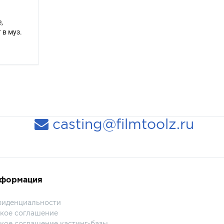
,
 в муз.
casting@filmtoolz.ru
нформация
фиденциальности
кое соглашение
кое соглашение кастинг-базы