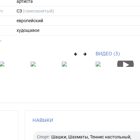
артиста
ус
СЗ
(самозанятый)
европейский
худощавое
родинки
180
ВИДЕО (3)
62
ы
46
42
короткие
шатен
серо-зеленый
НАВЫКИ
Спорт:
Шашки, Шахматы, Теннис настольный,