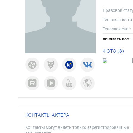
Правовой стат
Тип внешности
Телосложение
Особенности
показать все
Рост
ФОТО (8)
Вес
Размер одежд
Размер обуви
Длина волос
Цвет волос
Цвет глаз
КОНТАКТЫ АКТЁРА
Контакты могут видеть только зарегистрированные