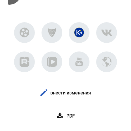
внести изменения
PDF