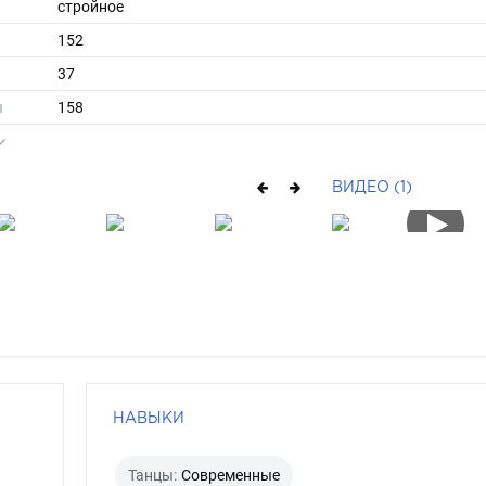
стройное
152
37
ы
158
37
длинные
ВИДЕО (1)
блондин
голубой
НАВЫКИ
Танцы:
Современные