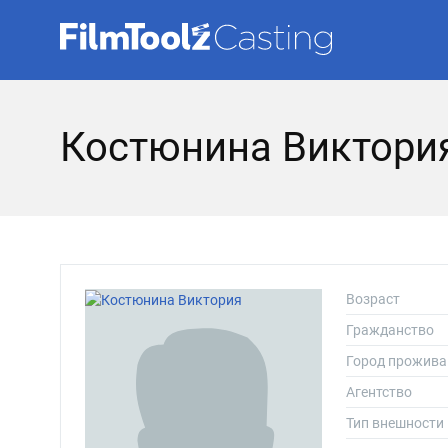
Костюнина Виктори
Возраст
Гражданство
Город прожива
Агентство
Тип внешности