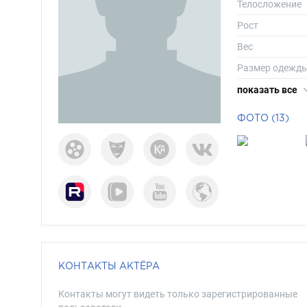
Телосложение
Рост
Вес
Размер одежд
Размер обуви
показать все
Длина волос
ФОТО (13)
Цвет волос
Цвет глаз
КОНТАКТЫ АКТЁРА
Контакты могут видеть только зарегистрированные