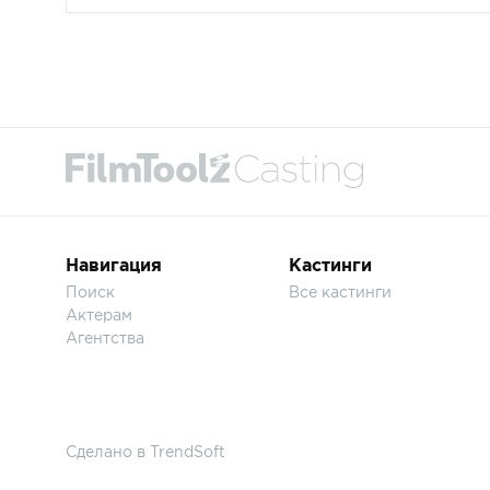
Навигация
Кастинги
Поиск
Все кастинги
Актерам
Агентства
Сделано в
TrendSoft