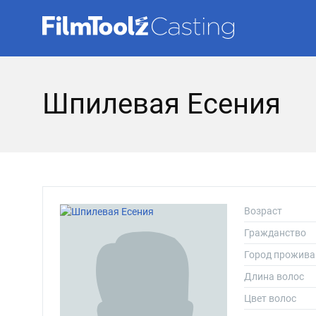
Шпилевая Есения
Возраст
Гражданство
Город прожива
Длина волос
Цвет волос