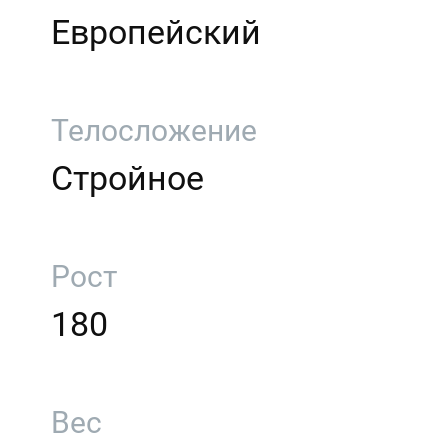
Европейский
Телосложение
Стройное
Рост
180
Вес