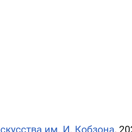
скусства им. И. Кобзона
, 2