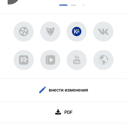
внести изменения
PDF