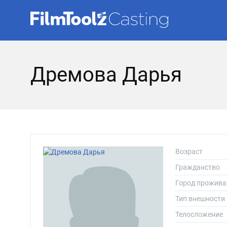
Дремова Дарья
Возраст
Гражданство
Город прожива
Тип внешности
Телосложение