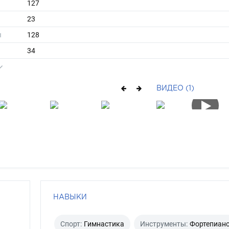
127
23
ы
128
34
длинные
брюнет
ВИДЕО (1)
серо-голубой
НАВЫКИ
Спорт:
Гимнастика
Инструменты:
Фортепиан