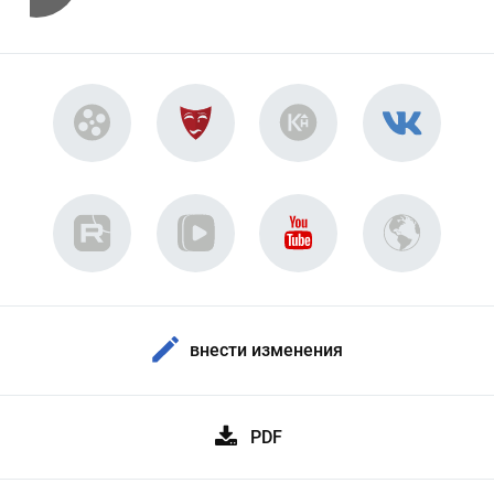
внести изменения
PDF