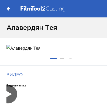
Алавердян Тея
ВИДЕО
Видеовизитка