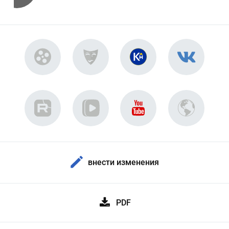
внести изменения
PDF