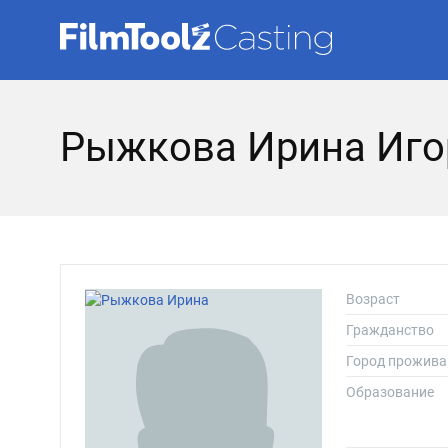
Рыжкова Ирина Иго
Возраст
Гражданство
Город прожива
Образование