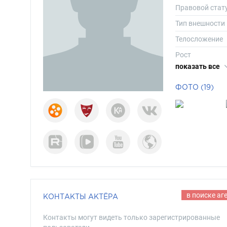
Правовой стат
Тип внешности
Телосложение
Рост
показать все
Вес
Размер одежд
ФОТО (19)
Размер обуви
Длина волос
Цвет волос
Цвет глаз
в поиске аг
КОНТАКТЫ АКТЁРА
Контакты могут видеть только зарегистрированные