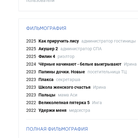
пользователи
ФИЛЬМОГРАФИЯ
2025
Как приручить лису
администратор гостиницы
2025
Акушер 2
администратор СПА
2025
Филин 4
риэлтор
2024
Чёрные начинают - белые выигрывают
Ирина
2023
Папины дочки. Новые
посетительница ТЦ
2023
Плакса
секретарша
2023
Школа женского счастья
Ирина
2023
Пальцы
мама Аси
2022
Великолепная пятерка 5
Инга
2022
Удержи меня
медсестра
ПОЛНАЯ ФИЛЬМОГРАФИЯ