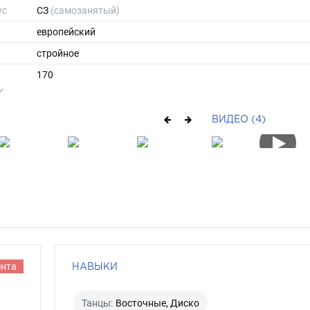
ус
СЗ
(самозанятый)
европейский
стройное
170
56
ы
42
ВИДЕО (4)
39
длинные
брюнет
серо-зеленый
ента
НАВЫКИ
Танцы:
Восточные, Диско