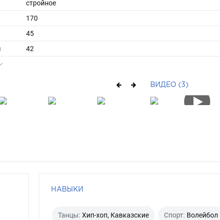
стройное
170
45
ы
42
39
длинные
ВИДЕО (3)
русый
карий
НАВЫКИ
Танцы:
Хип-хоп, Кавказские
Спорт:
Волейбол