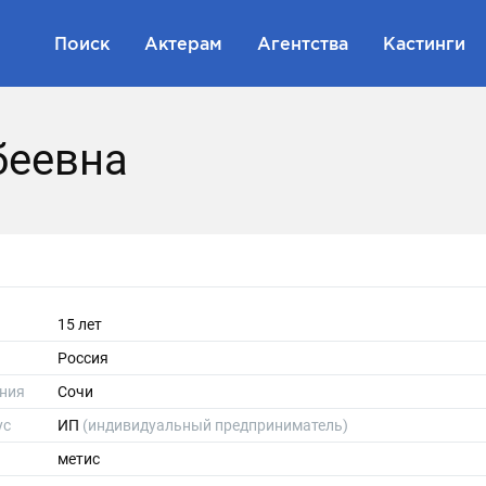
Поиск
Актерам
Агентства
Кастинги
беевна
15 лет
Россия
ния
Сочи
ус
ИП
(индивидуальный предприниматель)
метис