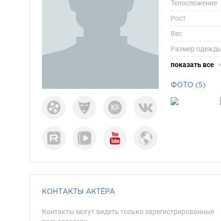
Телосложение
Рост
Вес
Размер одежд
Размер обуви
показать все
Длина волос
ФОТО (5)
Цвет волос
Цвет глаз
КОНТАКТЫ АКТЁРА
Контакты могут видеть только зарегистрированные