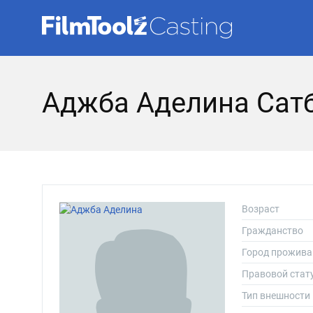
Аджба Аделина Сат
Возраст
Гражданство
Город прожива
Правовой стат
Тип внешности