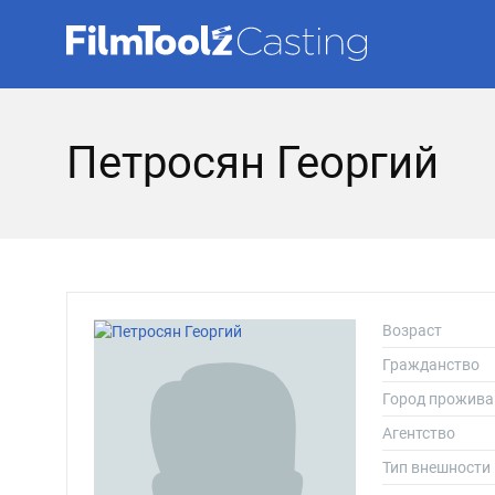
Петросян Георгий
Возраст
Гражданство
Город прожива
Агентство
Тип внешности