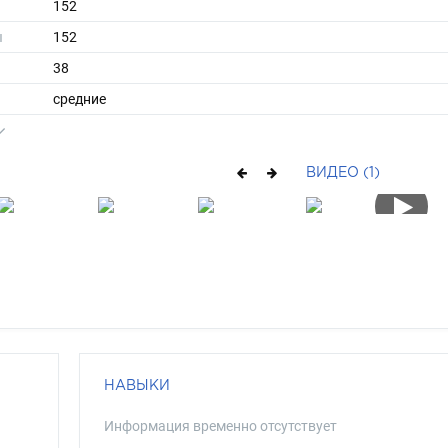
152
ы
152
38
средние
брюнет
карий
ВИДЕО (1)
НАВЫКИ
Информация временно отсутствует