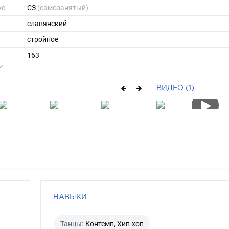
ус
СЗ
(самозанятый)
славянский
стройное
163
55
ы
44
ВИДЕО (1)
37
средние
русый
серо-голубой
НАВЫКИ
Танцы:
Контемп, Хип-хоп