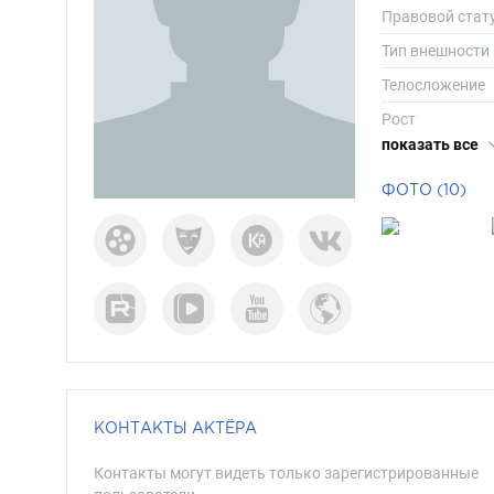
Правовой стат
Тип внешности
Телосложение
Рост
показать все
Вес
Размер одежд
ФОТО (10)
Размер обуви
Длина волос
Цвет волос
Цвет глаз
КОНТАКТЫ АКТЁРА
Контакты могут видеть только зарегистрированные