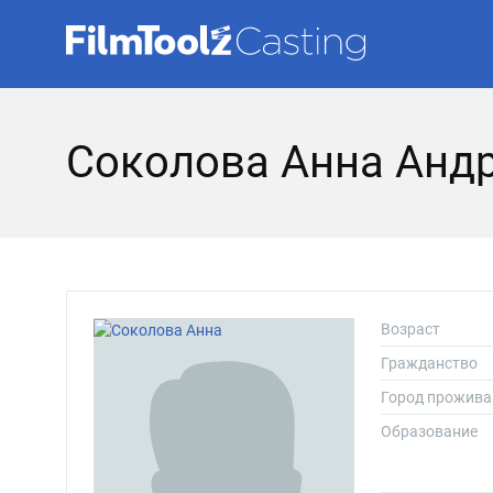
Соколова Анна Анд
Возраст
Гражданство
Город прожива
Образование